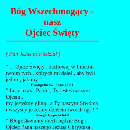
Bóg Wszechmogący -
nasz
Ojciec Święty
( Pan Jezus powiedział )
" ... Ojcze Święty , zachowaj w Imieniu
twoim tych , których mi dałeś , aby byli
jedno , jak my "
Ewangelia św . Jana 17:11
" Lecz teraz , Panie , Ty jesteś naszym
Ojcem ,
my jesteśmy gliną , a Ty naszym Stwórcą
i wszyscy jesteśmy dziełem twoich rąk ! "
Księga Izajasza 64:8
" Błogosławiony niech będzie Bóg i
Ojciec Pana naszego Jezusa Chrystusa ,