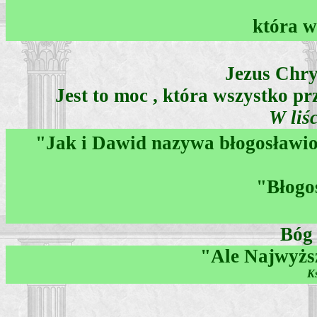
która w
Jezus Chry
Jest to moc , która wszystko p
W liś
"Jak i Dawid nazywa błogosławion
"Błogo
Bóg 
"Ale Najwyższ
Ks