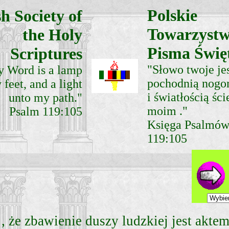
Polskie
sh Society of
Towarzyst
the Holy
Pisma Świę
Scriptures
"Słowo twoje je
y Word is a lamp
pochodnią nog
feet, and a light
i światłością śc
unto my path."
moim ."
Psalm 119:105
Księga Psalmó
119:105
Serdecznie witamy was w Imieniu Pana Jezusa
, że zbawienie duszy ludzkiej jest aktem