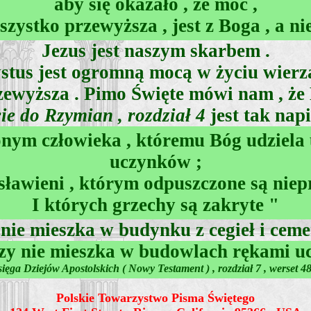
aby się okazało , że moc ,
szystko przewyższa , jest z Boga , a nie
Jezus jest naszym skarbem .
stus jest ogromną mocą w życiu wierzą
rzewyższa . Pimo Święte mówi nam , że 
cie do Rzymian , rozdział 4
jest tak napi
ym człowieka , któremu Bóg udziela u
uczynków ;
sławieni , którym odpuszczone są niep
I których grzechy są zakryte "
nie mieszka w budynku z cegieł i ceme
y nie mieszka w budowlach rękami uc
ięga Dziejów Apostolskich ( Nowy Testament ) , rozdział 7 , werset 4
Polskie Towarzystwo Pisma Świętego