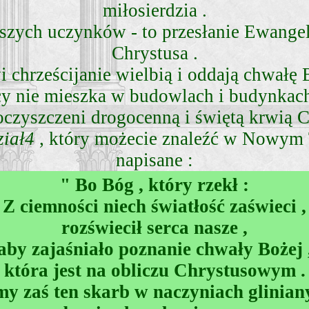
miłosierdzia .
aszych uczynków - to przesłanie Ewange
Chrystusa .
 chrześcijanie wielbią i oddają chwałę
nie mieszka w budowlach i budynkach 
oczyszczeni drogocenną i świętą krwią C
ział4
, który możecie znaleźć w Nowym 
napisane :
" Bo Bóg , który rzekł :
Z ciemności niech światłość zaświeci ,
rozświecił serca nasze ,
aby zajaśniało poznanie chwały Bożej 
która jest na obliczu Chrystusowym .
y zaś ten skarb w naczyniach gliniany