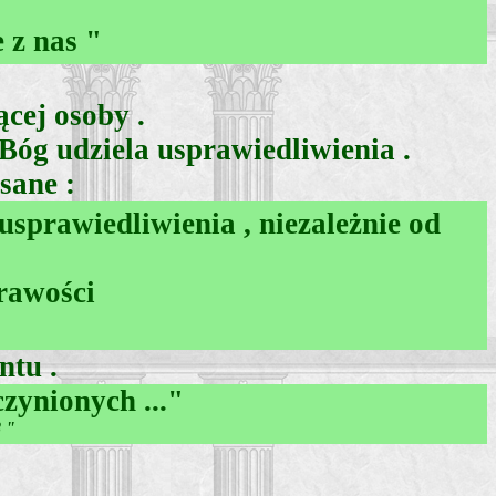
 z nas "
cej osoby .
Bóg udziela usprawiedliwienia .
sane :
sprawiedliwienia , niezależnie od
rawości
ntu .
zynionych ..."
8 "