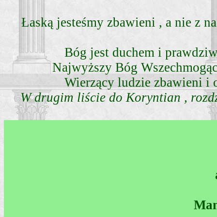
Łaską jesteśmy zbawieni , a nie z n
Bóg jest duchem i prawdziwi
Najwyższy Bóg Wszechmogący 
Wierzący ludzie zbawieni i 
W drugim liście do Koryntian , rozd
Mam