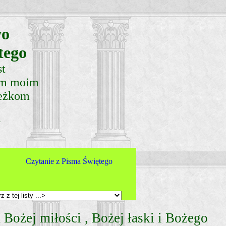
wo
tego
st
om moim
ieżkom
w
Czytanie z Pisma Świętego
 Chrystusa i gorąco zapraszamy do naszej chrz
 Bożej miłości , Bożej łaski i Bożego